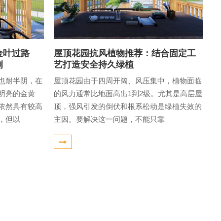
金叶过路
屋顶花园抗风植物推荐：结合固定工
例
艺打造安全持久绿植
也耐半阴，在
屋顶花园由于四周开阔、风压集中，植物面临
明亮的金黄
的风力通常比地面高出1到2级。尤其是高层屋
依然具有较高
顶，强风引发的倒伏和根系松动是绿植失效的
，但以
主因。要解决这一问题，不能只靠